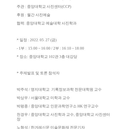
주관
:
중앙대학교 사진센터
(CCP)
후원
:
월간 사진예술
협력
:
중앙대학교 예술대학 사진학과
*
일정
: 2022. 05. 27 (
금
)
- 1
부
: 15:00 ~ 16:00 / 2
부
: 16:10 ~ 18:00
*
장소
:
중앙대학교
102
관
3
층 대강당
*
주제발표 및
토론 참석자
박주석
/
명지대학교
기록정보과학 전문대학원
교수
박상우
/
서울대학교 미학과 교수
박평종
/
중앙대학교 인문과학연구소
HK
연구교수
천경우
/
중앙대학교 사진학과 교수
,
중앙대학교 사진센터
장
노형석
/
한겨레신문 미술문화재 전문기자