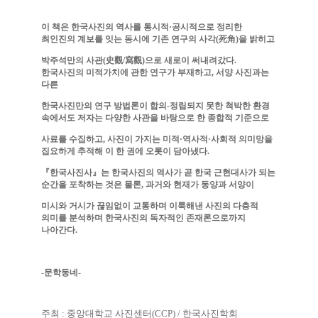
이 책은 한국사진의 역사를 통시적
·
공시적으로 정리한
최인진의 계보를 잇는 동시에 기존 연구의 사각
(
死角
)
을 밝히고
박주석만의 사관
(
史觀
/
寫觀
)
으로 새로이 써내려갔다
.
한국사진의 미적가치에 관한 연구가 부재하고
,
서양 사진과는
다른
한국사진만의 연구 방법론이 합의
-
정립되지 못한 척박한 환경
속에서도 저자는 다양한 사관을 바탕으로 한 종합적 기준으로
사료를 수집하고
,
사진이 가지는 미적
·
역사적
·
사회적 의미망을
집요하게 추적해 이 한 권에 오롯이 담아냈다
.
『
한국사진사
』
는 한국사진의 역사가 곧 한국 근현대사가 되는
순간을 포착하는 것은 물론
,
과거와 현재가 동양과 서양이
미시와 거시가 끊임없이 교통하며 이룩해낸 사진의 다층적
의미를 분석하며 한국사진의 독자적인 존재론으로까지
나아간다
.
-
문학동네
-
주최
:
중앙대학교 사진센터
(CCP) /
한국사진학회