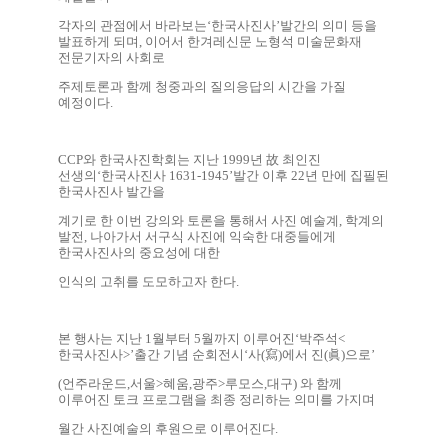
각자의 관점에서 바라보는
‘
한국사진사
’
발간의 의미 등을
발표하게 되며
,
이어서 한겨레신문 노형석 미술문화재
전문기자의 사회로
주제토론과 함께 청중과의 질의응답의 시간을 가질
예정이다
.
CCP
와 한국사진학회는 지난
1999
년
故
최인진
선생의
‘
한국사진사
1631-1945’
발간 이후
22
년 만에 집필된
한국사진사 발간을
계기로 한 이번 강의와 토론을 통해서 사진 예술계
,
학계의
발전
,
나아가서 서구식 사진에 익숙한 대중들에게
한국사진사의 중요성에
대한
인식의 고취를 도모하고자 한다
.
본 행사는 지난
1
월부터
5
월까지 이루어진
‘
박주석
<
한국사진사
>’
출간 기념 순회전시
‘
사
(
寫
)
에서 진
(
眞
)
으로
’
(
언주라운드
,
서울
>
혜움
,
광주
>
루모스
,
대구
)
와 함께
이루어진 토크 프로그램을 최종 정리하는 의미를 가지며
월간 사진예술의 후원으로 이루어진다
.