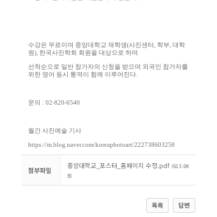
수강은 무료이며 중앙대학교 재학생
(
사진센터
,
학부
,
대학
원
),
한국사진학회 회원을 대상으로 하며
선착순으로 일반 참가자의 신청을 받으며
외국인 참가자를
위한 영어 동시 통역이 함께 이루어진다
.
문의 : 02-820-6540
월간 사진예술 기사
https://m.blog.naver.com/koreaphotoart/222738603258
중앙대학교_포스터_홈페이지 수정.pdf
(613.6K
첨부파일
B)
목록
답변