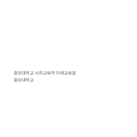
중앙대학교 사회교육처 미래교육원
중앙대학교
사진센터
06974 서울특별시 동작구 흑석로 84
ccp@cau.ac.kr 02-820-6820